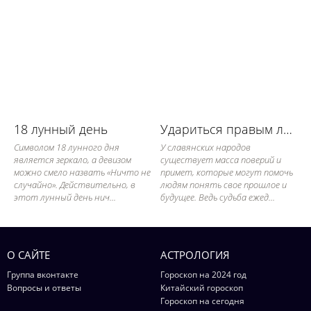
18 лунный день
Удариться правым локтем - примета
Символом 18 лунного дня
У славянских народов
является зеркало, а девизом
существует масса поверий и
можно смело назвать «Ничто не
примет, которые могут помочь
случайно». Действительно, в
людям понять свое прошлое и
этот лунный день нич...
будущее. Ведь судьба ежед...
О САЙТЕ
АСТРОЛОГИЯ
Группа вконтакте
Гороскоп на 2024 год
Вопросы и ответы
Китайский гороскоп
Гороскоп на сегодня