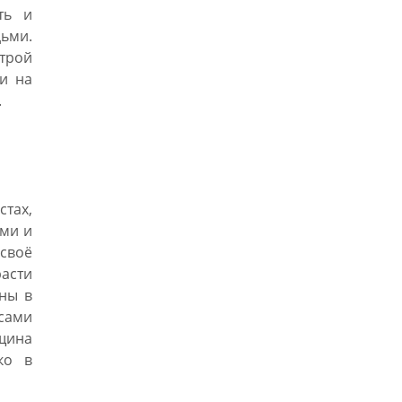
ть и
ьми.
строй
и на
.
тах,
ами и
 своё
расти
ны в
сами
щина
ко в