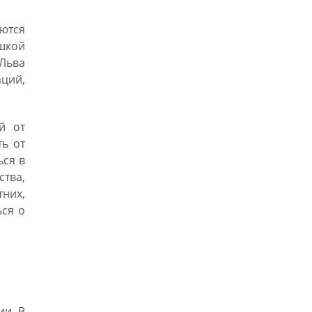
ются
ушкой
 Льва
аций,
й от
ь от
ься в
тва,
них,
ся о
ии. В