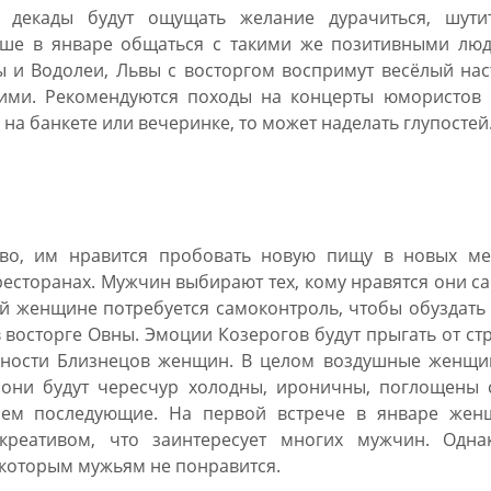
й декады будут ощущать желание дурачиться, шути
ше в январе общаться с такими же позитивными люд
ы и Водолеи, Львы с восторгом воспримут весёлый на
 ними. Рекомендуются походы на концерты юмористов 
на банкете или вечеринке, то может наделать глупостей
19 Близнецы женщина
о, им нравится пробовать новую пищу в новых мес
ресторанах. Мужчин выбирают тех, кому нравятся они с
ей женщине потребуется самоконтроль, чтобы обуздать
в восторге Овны. Эмоции Козерогов будут прыгать от ст
ьности Близнецов женщин. В целом воздушные женщи
, они будут чересчур холодны, ироничны, поглощены 
 чем последующие. На первой встрече в январе жен
креативом, что заинтересует многих мужчин. Одна
которым мужьям не понравится.