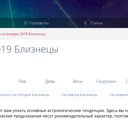
Гороскопы
Статьи
п на январь 2019 Близнецы
019 Близнецы
Лев
Дева
Весы
Скорпион
С
роскоп на сегодня Близнецы
На завтра Близнецы
На недел
т вам узнать основные астрологические тенденции. Здесь вы 
ческие предсказания несут рекомендательный характер, поэтом