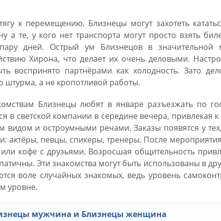
тягу к перемещению. Близнецы могут захотеть катать
у а те, у кого нет транспорта могут просто взять бил
пару дней. Острый ум Близнецов в значительной 
йствию Хирона, что делает их очень деловыми. Настр
ыть воспринято партнёрами как холодность. Зато дел
 штурма, а не кропотливой работы.
омствам Близнецы любят в январе разъезжать по гос
ся в светской компании в середине вечера, привлекая к
видом и остроумными речами. Заказы появятся у тех,
: актёры, певцы, спикеры, тренеры. После мероприяти
 или кофе с друзьями. Возросшая общительность прив
патичны. Эти знакомства могут быть использованы в др
ются воле случайных знакомых, ведь уровень самокон
м уровне.
Близнецы мужчина и Близнецы женщина