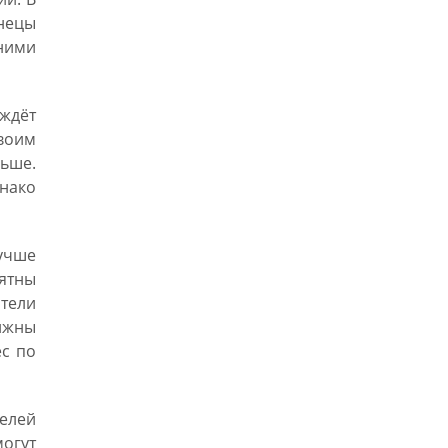
знецы
ними
ждёт
воим
льше.
днако
лучше
ятны
ители
лжны
ес по
телей
могут