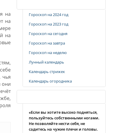
Популярные разделы
ся на
Гороскоп на 2024 год
ет на
Гороскоп на 2023 год
мере
Гороскоп на сегодня
ой на
овые
Гороскоп на завтра
Гороскоп на неделю
тям,
Лунный календарь
 себе
Календарь стрижек
 чья
Календарь огородника
я они
лечёт
Случайная цитата
ужбе,
троля
«Если вы хотите высоко подняться,
пользуйтесь собственными ногами.
Не позволяйте нести себя, не
садитесь на чужие плечи и головы.