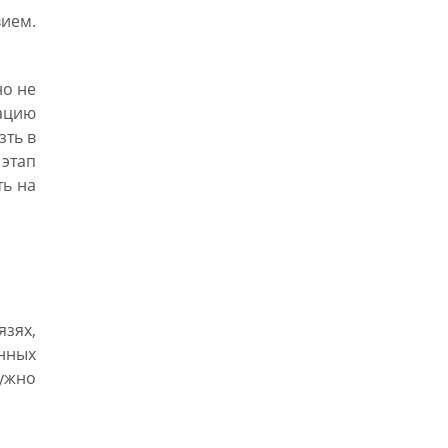
ием.
но не
мацию
зть в
этап
ть на
язях,
ённых
ужно