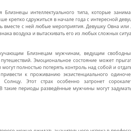
я Близнецы интеллектуального типа, которые занима
ше крепко сдружиться в начале года с интересной дев
ь вместе с ней любые мероприятия. Девушку Овна или
ака воздуха и вытаскивать его из любых сложных ситу
скучающим Близнецам мужчинам, ведущим свободны
 путешествий. Эмоциональное состояние может прыгат
 могут полностью потерять контроль над собой и отдат
привести к проживанию экзистенциального одиночес
Солнцу. Этот страх особенно затронет сорокалет
В такие периоды разведённые мужчины могут задумать
а январь 2019 Близнецы
которого можно ожидать значительного успеха в професс