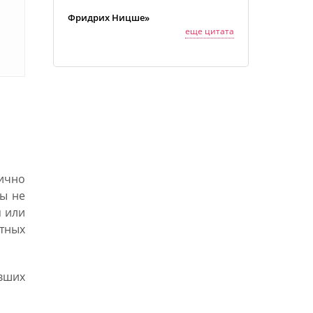
Фридрих Ницше»
еще цитата
 и
тично
ры не
я или
тных
вших