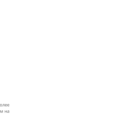
олее
ом на