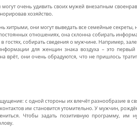
могут очень удивить своих мужей внезапным своенрав
гнорировав хозяйство.
ь хитрыми, они могут выведать все семейные секреты, 
непостоянных отношениях, она склонна собирать инфор
в гостях, собирать сведения о мужчине. Например, зале
 информации для женщин знака воздуха – это первый 
а врёт, они очень обрадуются, что не пришлось трати
19 Близнецы мужчина
ощущение: с одной стороны их влечёт разнообразие в св
 контактов им становится утомительно. У мужчин, рожд
мениться. Чтобы задать позитивную программу, им н
олову.