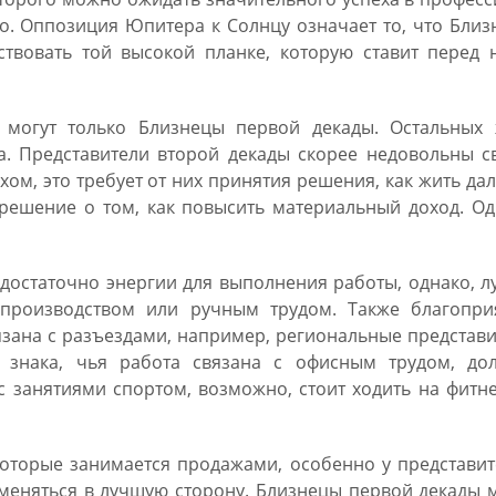
ло. Оппозиция Юпитера к Солнцу означает то, что Бли
ствовать той высокой планке, которую ставит перед 
 могут только Близнецы первой декады. Остальных 
а. Представители второй декады скорее недовольны с
м, это требует от них принятия решения, как жить да
 решение о том, как повысить материальный доход. О
 достаточно энергии для выполнения работы, однако, 
я производством или ручным трудом. Также благопри
язана с разъездами, например, региональные представ
и знака, чья работа связана с офисным трудом, до
 с занятиями спортом, возможно, стоит ходить на фитн
которые занимается продажами, особенно у представи
оменяться в лучшую сторону. Близнецы первой декады 