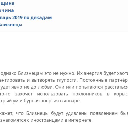
енщина
ужчина
варь 2019 по декадам
 Близнецы
январь 2019 Близнецы мужчина
однако Близнецам это не нужно. Их энергия будет хао
ентировать и вытворять глупости. Постоянные партнё
дет явно не до любви. Они или попытаются расстатьс
то-то захочет использовать поклонников в корыс
трый ум и бурная энергия в январе.
укажет, что Близнецы будут удивлены появлением бы
знакомятся с иностранцами в интернете.