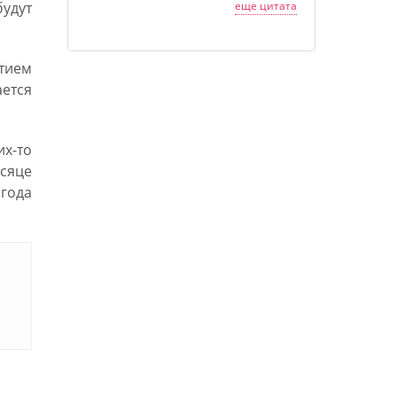
будут
еще цитата
стием
ается
х-то
сяце
 года