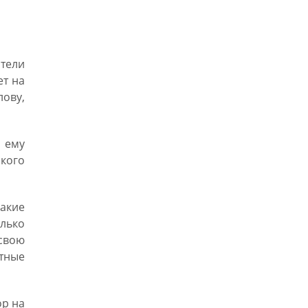
ители
ет на
лову,
 ему
ского
акие
олько
свою
стные
ор на