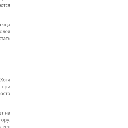
ются
есяца
долея
тать
 Хотя
 при
осто
ет на
гору.
олеев