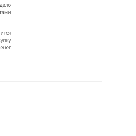
 дело
тами
рится
купку
денег