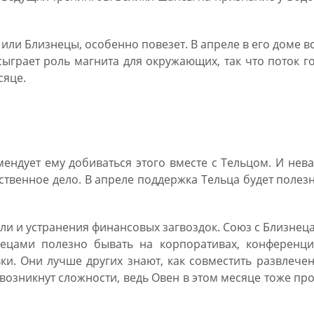
или Близнецы, особенно повезет. В апреле в его доме в
сыграет роль магнита для окружающих, так что поток г
сяце.
 апрель 2019 – работа и бизнес
ендует ему добиваться этого вместе с Тельцом. И нев
ственное дело. В апреле поддержка Тельца будет полез
ли и устранения финансовых загвоздок. Союз с Близнец
ецами полезно бывать на корпоративах, конференци
ки. Они лучше других знают, как совместить развлече
возникнут сложности, ведь Овен в этом месяце тоже пр