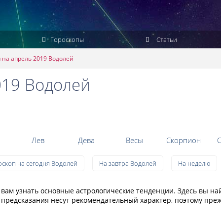
Гороскопы
Статьи
 на апрель 2019 Водолей
019 Водолей
Лев
Дева
Весы
Скорпион
С
оскоп на сегодня Водолей
На завтра Водолей
На неделю
вам узнать основные астрологические тенденции. Здесь вы н
предсказания несут рекомендательный характер, поэтому прежд