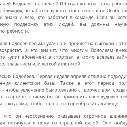
ачей Водолея в апреле 2019 года должна стать работ
о ближних, выработка чувства ответственности. Особенн
й знака и всех, кто работает в команде. Если вы хот
ичную поддержку этих людей, вы должны научи
 потребности.
для Водолея весьма удачно и пройдет на высокой ноте
озрастет, а это значит, что многим Водолеям внез
то купит абонемент в спортзал, а кто-то всерьез зай
р, плаванием или легкой атлетикой.
еских Водолеев. Первая неделя апреля отлично подходи
ения клиентской базы. Также в этот период пол
, – чтобы увлечение было связано с творчеством, созд
 в квартире, почему бы не применить свое художеств
и и фактурами, чтобы полностью преобразить жилище.
, что он неосознанно оказывает огромное влияни
и потянутся к нему со страшной силой. Они пойду