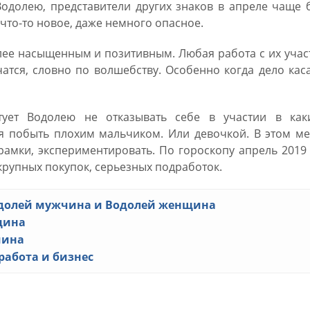
одолею, представители других знаков в апреле чаще 
что-то новое, даже немного опасное.
лее насыщенным и позитивным. Любая работа с их уча
атся, словно по волшебству. Особенно когда дело кас
тует Водолею не отказывать себе в участии в каки
я побыть плохим мальчиком. Или девочкой. В этом ме
рамки, экспериментировать. По гороскопу апрель 2019
крупных покупок, серьезных подработок.
одолей мужчина и Водолей женщина
щина
чина
 работа и бизнес