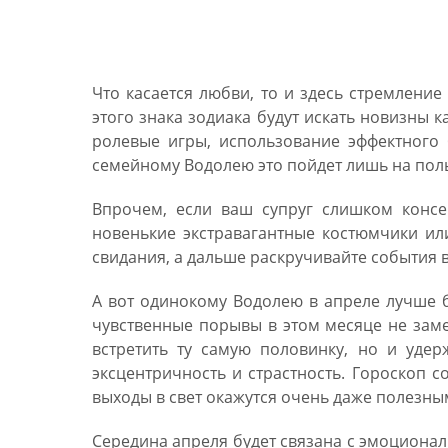
Любовный Гороскоп на 
Водолей женщина
Что касается любви, то и здесь стремление
этого знака зодиака будут искать новизны ка
ролевые игры, использование эффектного 
семейному Водолею это пойдет лишь на поль
Впрочем, если ваш супруг слишком консе
новенькие экстравагантные костюмчики ил
свидания, а дальше раскручивайте события 
А вот одинокому Водолею в апреле лучше 
чувственные порывы в этом месяце не заме
встретить ту самую половинку, но и удер
эксцентричность и страстность. Гороскоп с
выходы в свет окажутся очень даже полезны
Середина апреля будет связана с эмоционал