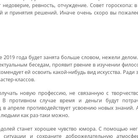
 недоверие, ревность, отчуждение. Совет гороскопа: в
й и принятия решений. Иначе очень скоро вы пожалее
19 Водолей женщина
 2019 года будет занята больше словом, нежели делом
ектуальным беседам, проявит рвение в изучении фило
омендует ей освоить какой-нибудь вид искусства. Ради 
астер-классов.
олучать новую профессию, не связанную с творчество
 В противном случае время и деньги будут потра
д в апреле противодействует усвоению новых знаний. 
людьми как раз-таки можно.
долей станет хорошее чувство юмора. С помощью нег
й ситуации и сохраните доброжелательную атмосфе