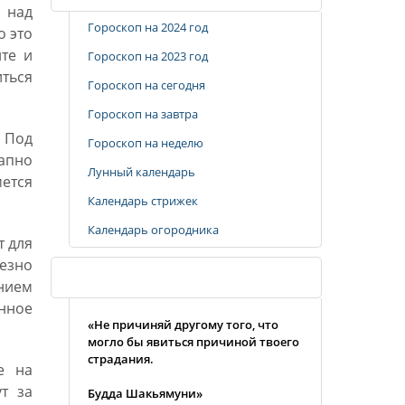
а над
Гороскоп на 2024 год
о это
ите и
Гороскоп на 2023 год
ться
Гороскоп на сегодня
Гороскоп на завтра
. Под
Гороскоп на неделю
апно
Лунный календарь
мется
Календарь стрижек
Календарь огородника
т для
езно
Случайная цитата
анием
енное
«Не причиняй другому того, что
могло бы явиться причиной твоего
страдания.
е на
т за
Будда Шакьямуни»