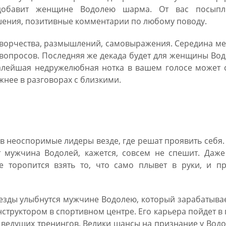
 добавит женщине Водолею шарма. От вас посыпл
ения, позитивные комментарии по любому поводу.
 творчества, размышлений, самовыражения. Середина м
вопросов. Последняя же декада будет для женщины Во
алейшая недружелюбная нотка в вашем голосе может с
нее в разговорах с близкими.
19 Водолей мужчина
 неоспоримые лидеры везде, где решат проявить себя.
т мужчина Водолей, кажется, совсем не спешит. Даже
 торопится взять то, что само плывет в руки, и пр
езды улыбнутся мужчине Водолею, который зарабатыва
структором в спортивном центре. Его карьера пойдет в 
 ведущих тренингов. Велики шансы на признание у Вод