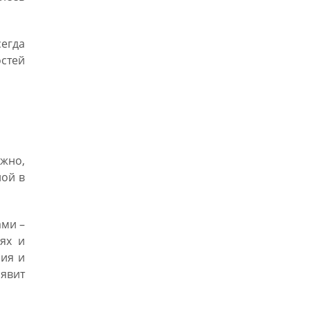
сегда
остей
ажно,
ной в
ами –
ях и
ния и
оявит