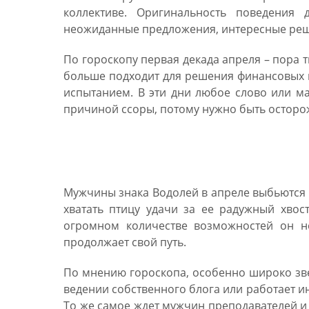
коллективе. Оригинальность поведения
неожиданные предложения, интересные реш
По гороскопу первая декада апреля – пора
больше подходит для решения финансовых 
испытанием. В эти дни любое слово или м
причиной ссоры, потому нужно быть осторож
Гороскоп на апрель 20
Мужчины знака Водолей в апреле выбьются в
хватать птицу удачи за ее радужный хвос
огромном количестве возможностей он не
продолжает свой путь.
По мнению гороскопа, особенно широко зв
ведении собственного блога или работает ин
То же самое ждет мужчин преподавателей и