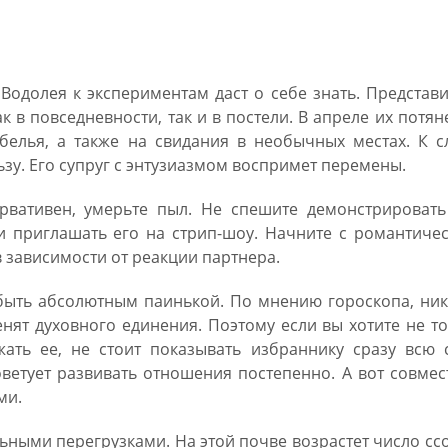
апрель 2019 Водолей мужчина и
 Водолея к экспериментам даст о себе знать. Представ
к в повседневности, так и в постели. В апреле их потян
белья, а также на свидания в необычных местах. К с
зу. Его супруг с энтузиазмом воспримет перемены.
рвативен, умерьте пыл. Не спешите демонстрировать
и приглашать его на стрип-шоу. Начните с романтиче
в зависимости от реакции партнера.
быть абсолютным паинькой. По мнению гороскопа, ник
нят духовного единения. Поэтому если вы хотите не т
жать ее, не стоит показывать избраннику сразу всю 
оветует развивать отношения постепенно. А вот совме
ми.
ьными перегрузками. На этой почве возрастет число сс