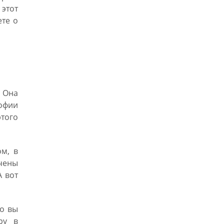
 этот
те о
. Она
софии
этого
м, в
чены
А вот
о вы
ру в