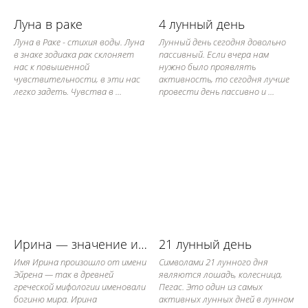
Луна в раке
4 лунный день
Луна в Раке - стихия воды. Луна
Лунный день сегодня довольно
в знаке зодиака рак склоняет
пассивный. Если вчера нам
нас к повышенной
нужно было проявлять
чувствительности, в эти нас
активность, то сегодня лучше
легко задеть. Чувства в ...
провести день пассивно и ...
Ирина — значение имени, его судьба и характер
21 лунный день
Имя Ирина произошло от имени
Символами 21 лунного дня
Эйрена — так в древней
являются лошадь, колесница,
греческой мифологии именовали
Пегас. Это один из самых
богиню мира. Ирина
активных лунных дней в лунном