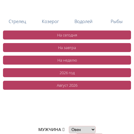
Стрелец
Козерог
Водолей
Рыбы
На сегодня
На завтра
На неделю
2026 год
Август 2026
Совместимы ли...
МУЖЧИНА