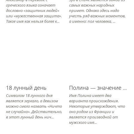
греческого языка означает
самых важных народных
дословно «защитник людей»
примет. Однако здесь надо
или «мужественная защита».
учесть ряд важных моментов,
Такое имя как нельзя более к...
а именно: пол человека, ...
18 лунный день
Полина — значение имени, его судьба и характер
Символом 18 лунного дня
Имя Полина имеет два
является зеркало, а девизом
варианта происхождения.
можно смело назвать «Ничто
Некоторые утверждают, что
не случайно». Действительно,
оно родом из Франции и
в этот лунный день нич...
является производной от
мужского име...