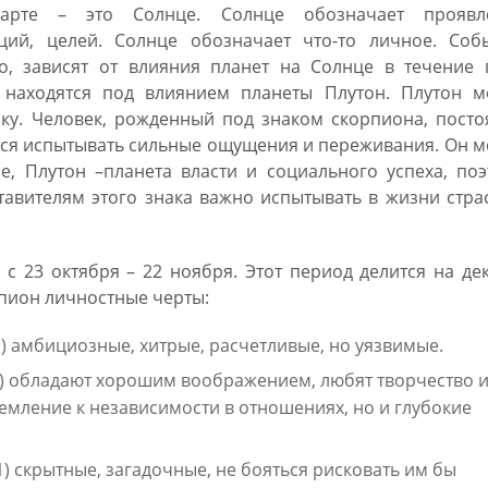
арте – это Солнце. Солнце обозначает проявл
ций, целей. Солнце обозначает что-то личное. Собы
о, зависят от влияния планет на Солнце в течение г
находятся под влиянием планеты Плутон. Плутон м
ику. Человек, рожденный под знаком скорпиона, пост
тся испытывать сильные ощущения и переживания. Он 
е, Плутон –планета власти и социального успеха, по
тавителям этого знака важно испытывать в жизни стра
 с 23 октября – 22 ноября. Этот период делится на де
рпион личностные черты:
1) амбициозные, хитрые, расчетливые, но уязвимые.
11) обладают хорошим воображением, любят творчество 
тремление к независимости в отношениях, но и глубокие
1) скрытные, загадочные, не бояться рисковать им бы