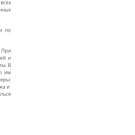
всех
нных
и по
. При
ей и
ты. В
то им
феры:
джа и
аться