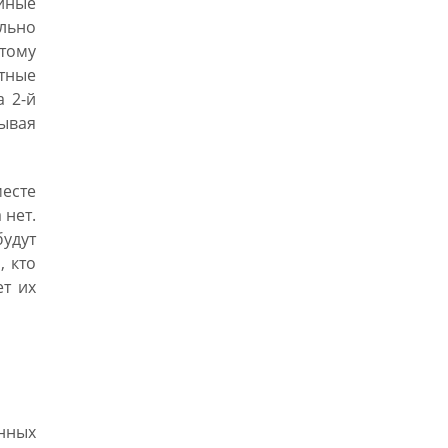
йные
ельно
этому
стные
а 2-й
зывая
месте
 нет.
удут
, кто
ет их
енных