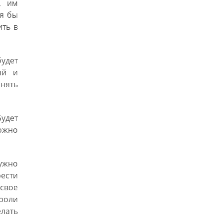
, им
тя бы
ить в
будет
ый и
нять
Будет
можно
ужно
рести
свое
 роли
елать