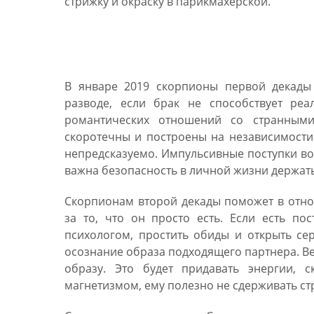
стрижку и окраску в парикмахерской.
Любовный гороскоп ско
В январе 2019 скорпионы первой декады 
разводе, если брак не способствует ре
романтических отношений со странными
скоротечны и построены на независимости
непредсказуемо. Импульсивные поступки воз
важна безопасность в личной жизни держать
Скорпионам второй декады поможет в отно
за то, что он просто есть. Если есть п
психологом, простить обиды и открыть се
осознание образа подходящего партнера. Ве
образу. Это будет придавать энергии,
магнетизмом, ему полезно не сдерживать стр