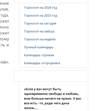
ение
Гороскоп на 2024 год
тия,
ода.
Гороскоп на 2023 год
ожет
Гороскоп на сегодня
оянно
Гороскоп на завтра
может
этому
Гороскоп на неделю
сть и
Лунный календарь
Календарь стрижек
кады,
Календарь огородника
Случайная цитата
и
«Если у вас могут быть
одновременно свобода и любовь,
вам больше ничего не нужно. У вас
все есть - то, ради чего дана
жизнь...