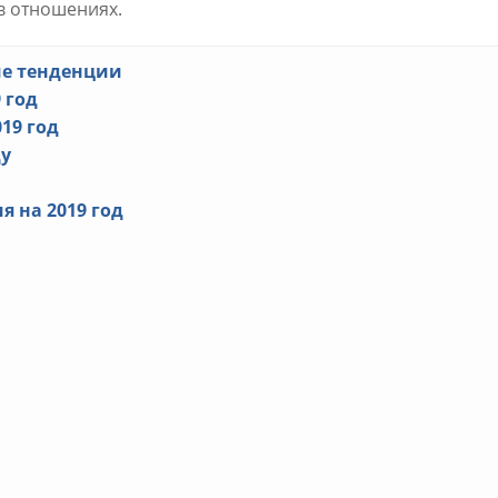
в отношениях.
ие тенденции
 год
19 год
ду
 на 2019 год