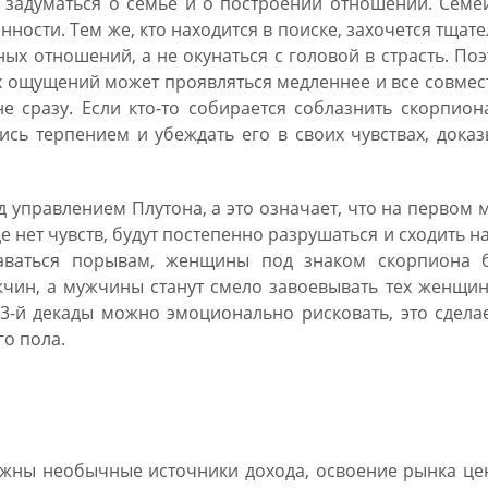
 задуматься о семье и о построении отношений. Семе
ности. Тем же, кто находится в поиске, захочется тщат
х отношений, а не окунаться с головой в страсть. По
х ощущений может проявляться медленнее и все совме
 сразу. Если кто-то собирается соблазнить скорпион
тись терпением и убеждать его в своих чувствах, дока
д управлением Плутона, а это означает, что на первом 
е нет чувств, будут постепенно разрушаться и сходить на
аваться порывам, женщины под знаком скорпиона б
чин, а мужчины станут смело завоевывать тех женщин
3-й декады можно эмоционально рисковать, это сдела
о пола.
орпиона на 2019 год
можны необычные источники дохода, освоение рынка ц