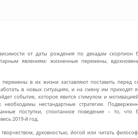
Скорпион — общие тенденции
висимости от даты рождения по декадам скорпион б
тарным явлениям: жизненные перемены, вдохновен
о перемены в их жизни заставляют поставить перед с
аботать в новых ситуациях, и на смену им приходят 
йдет событие, которое явится стимулом и мотивацией
х необходимы нестандартные стратегии. Подверженн
анные поступки, спонтанное поведение – то, что б
есь 2019-й год.
 творчеством, духовностью, йогой или читать филосо