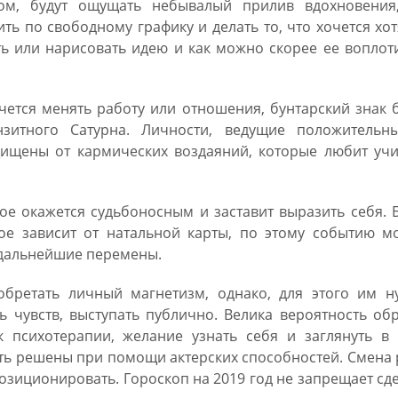
твом, будут ощущать небывалый прилив вдохновения
ить по свободному графику и делать то, что хочется хо
ть или нарисовать идею и как можно скорее ее воплот
чется менять работу или отношения, бунтарский знак 
анзитного Сатурна. Личности, ведущие положительн
щищены от кармических воздаяний, которые любит учи
ое окажется судьбоносным и заставит выразить себя. 
вное зависит от натальной карты, по этому событию 
 дальнейшие перемены.
обретать личный магнетизм, однако, для этого им н
ь чувств, выступать публично. Велика вероятность об
к психотерапии, желание узнать себя и заглянуть в 
ть решены при помощи актерских способностей. Смена
зиционировать. Гороскоп на 2019 год не запрещает сд