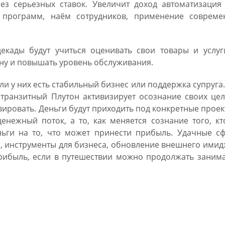
ез серьезных ставок. Увеличит доход автоматизация 
 программ, наём сотрудников, применение совреме
декады будут учиться оценивать свои товары и услуг
ену и повышать уровень обслуживания.
сли у них есть стабильный бизнес или поддержка супруга
транзитный Плутон активизирует осознание своих цел
вировать. Деньги будут приходить под конкретные проек
енежный поток, а то, как меняется сознание того, к
еньги на то, что может принести прибыль. Удачные с
а, инструменты для бизнеса, обновление внешнего ими
прибыль, если в путешествии можно продолжать заним
иона в 2019 году