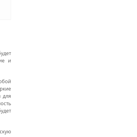
удет
ие и
обой
яркие
 для
ость
удет
фскую