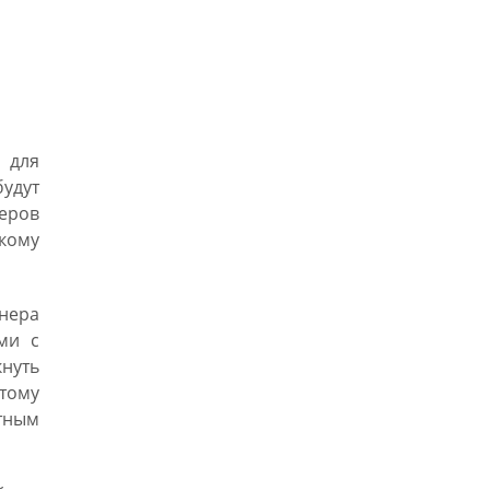
 для
удут
еров
 кому
нера
ми с
кнуть
этому
тным