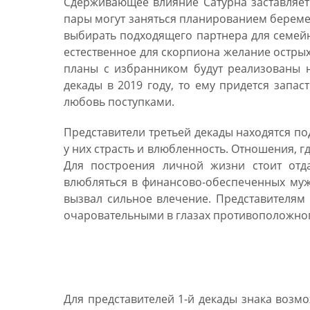
Сдерживающее влияние Сатурна заставляет
пары могут заняться планированием беремен
выбирать подходящего партнера для семейны
естественное для скорпиона желание остры
планы с избранником будут реализованы не
декады в 2019 году, то ему придется запас
любовь поступками.
Представители третьей декады находятся по
у них страсть и влюбленность. Отношения, гд
Для построения личной жизни стоит отд
влюбляться в финансово-обеспеченных муж
вызвал сильное влечение. Представителям 
очаровательными в глазах противоположног
Финансовый гороскоп ск
Для представителей 1-й декады знака воз