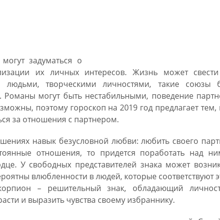
рпиона на 2019 год
могут задуматься о
ализации их личных интересов. Жизнь может свести
 людьми, творческими личностями, такие союзы б
. Романы могут быть нестабильными, поведение партн
можны, поэтому гороскоп на 2019 год предлагает тем,
ся за отношения с партнером.
шениях навык безусловной любви: любить своего парт
остоянные отношения, то придется поработать над ни
рдце. У свободных представителей знака может возни
роятны влюбленности в людей, которые соответствуют 
 скорпион – решительный знак, обладающий личнос
асти и выразить чувства своему избраннику.