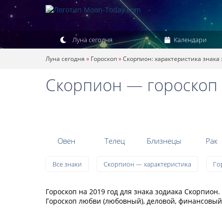
Луна сегодня
Календари
Луна сегодня
»
Гороскоп
»
Скорпион: характеристика знака
Скорпион — гороскоп 
Овен
Телец
Близнецы
Рак
Все знаки
Скорпион — характеристика
Го
Гороскоп на 2019 год для знака зодиака Скорпио
Гороскоп любви (любовный), деловой, финансовый,