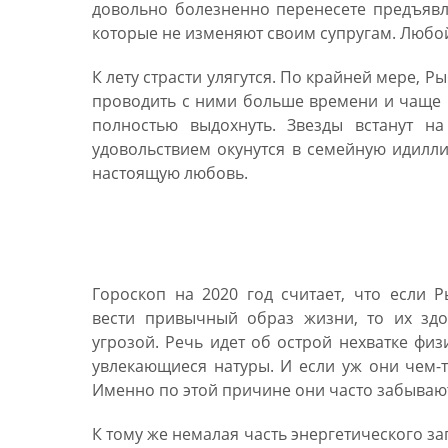
довольно болезненно перенесете предъяв
которые не изменяют своим супругам. Любой
К лету страсти улягутся. По крайней мере, 
проводить с ними больше времени и чаще к
полностью выдохнуть. Звезды встанут на
удовольствием окунутся в семейную идилли
настоящую любовь.
Гороскоп на 2020 год дл
Гороскоп на 2020 год считает, что если 
вести привычный образ жизни, то их здо
угрозой. Речь идет об острой нехватке физ
увлекающиеся натуры. И если уж они чем-т
Именно по этой причине они часто забывают 
К тому же немалая часть энергетического з