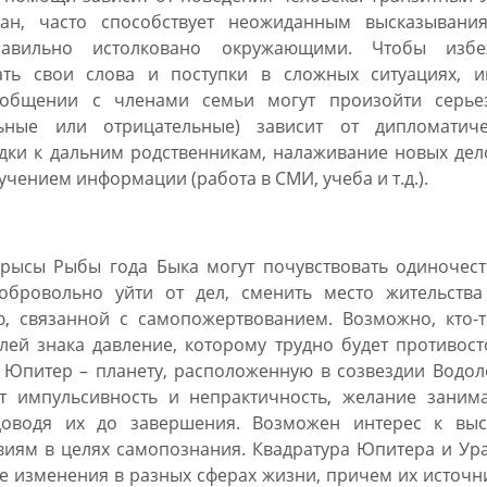
ан, часто способствует неожиданным высказывани
авильно истолковано окружающими. Чтобы избе
ть свои слова и поступки в сложных ситуациях, и
 общении с членами семьи могут произойти серье
ьные или отрицательные) зависит от дипломатиче
дки к дальним родственникам, налаживание новых дел
учением информации (работа в СМИ, учеба и т.д.).
Крысы Рыбы года Быка могут почувствовать одиночест
обровольно уйти от дел, сменить место жительства
ю, связанной с самопожертвованием. Возможно, кто-т
лей знака давление, которому трудно будет противост
 Юпитер – планету, расположенную в созвездии Водол
 импульсивность и непрактичность, желание занима
доводя их до завершения. Возможен интерес к вы
виям в целях самопознания. Квадратура Юпитера и Ур
ые изменения в разных сферах жизни, причем их источ