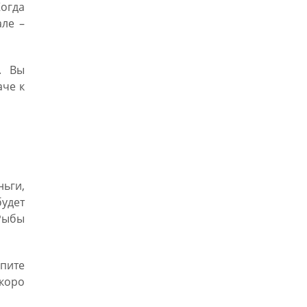
Когда
але –
. Вы
аче к
ньги,
удет
Рыбы
упите
скоро