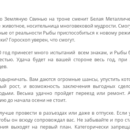
ую Земляную Свинью на троне сменит Белая Металличе
 животное, носительница многовековой мудрости. Смог
ные от реальности Рыбы приспособиться к новому реж
пки? Гороскоп уверен, что смогут.
0 год принесет много испытаний всем знакам, и Рыбы 
честью. Удача будет на вашей стороне весь год, при
цев.
одырничать. Вам даются огромные шансы, упустить ко
ый рост, и возможность заключения выгодных сдело
дьми. Весьма удачно пройдет переезд или ремонт. А
ию до начала осени не стоит.
лучше провести в разъездах или даже в отпуске. Если 
тобы он всюду сопровождал вас. Не забывайте и про с
ния выходят на первый план. Категорически запреща