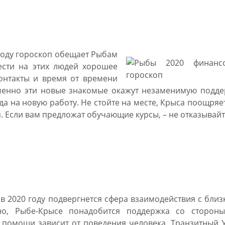
020 году
 году гороскоп обещает Рыбам
ести на этих людей хорошее
контакты и время от времени
именно эти новые знакомые окажут незаменимую подде
а на новую работу. Не стойте на месте, Крыса поощряет
. Если вам предложат обучающие курсы, – не отказывайт
рождения на 2020 год
 2020 году подвергнется сфера взаимодействия с бли
но, Рыбе-Крысе понадобится поддержка со стороны
 помощи зависит от поведения человека. Транзитный 