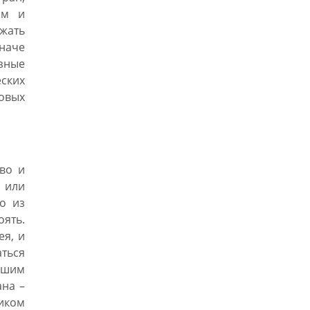
ям и
жать
наче
зные
ских
овых
во и
 или
о из
оять.
ея, и
ться
сшим
ана –
ником