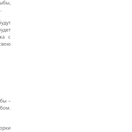
ыбы,
.
будут
будет
ка с
 свою
ыбы –
обом.
борки