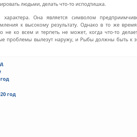
лировать людьми, делать что-то исподтишка.
 характера. Она является символом предприимчиво
емления к высокому результату. Однако в то же врем
о не ко всем и терпеть не может, когда что-то делае
ые проблемы вылезут наружу, и Рыбы должны быть к э
од
е
 год
20 год