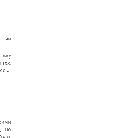
ржку
 тех,
есь.
зкими
, но
Уран,