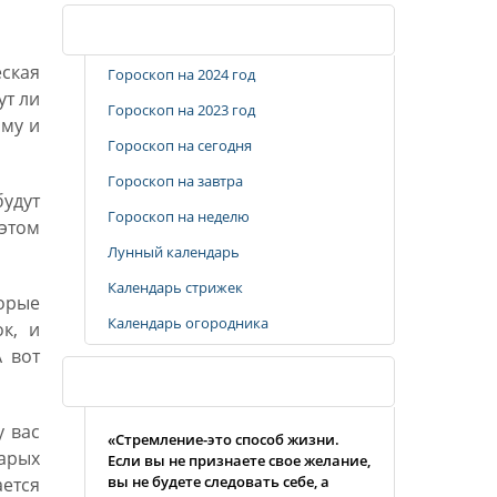
Популярные разделы
ская
Гороскоп на 2024 год
ут ли
Гороскоп на 2023 год
иму и
Гороскоп на сегодня
Гороскоп на завтра
будут
Гороскоп на неделю
 этом
Лунный календарь
Календарь стрижек
торые
Календарь огородника
к, и
 вот
Случайная цитата
у вас
«Стремление-это способ жизни.
тарых
Если вы не признаете свое желание,
вы не будете следовать себе, а
ется