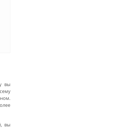
у вы
сему
дном.
более
, вы