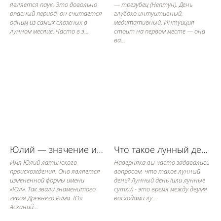
является паук. Это довольно
— трезубец (Нептун). День
опасный период, он считается
глубоко интуитивный,
одним из самых сложных в
медитативный. Интуиция
лунном месяце. Часто в э...
стоит на первом месте — она
ва...
Юлий — значение имени, его судьба и характер
Что такое лунный день
Имя Юлий латинского
Наверняка вы часто задавались
происхождения. Оно является
вопросом, что такое лунный
измененной формы имени
день? Лунный день (или лунные
«Юл». Так звали знаменитого
сутки) - это время между двумя
героя Древнего Рима. Юл
восходами лу...
Асканий...