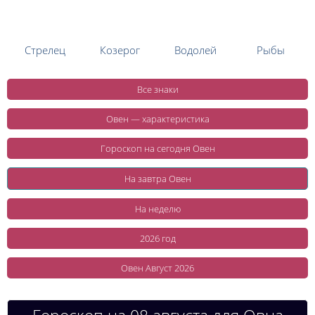
Стрелец
Козерог
Водолей
Рыбы
Все знаки
Овен — характеристика
Гороскоп на сегодня Овен
На завтра Овен
На неделю
2026 год
Овен Август 2026