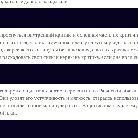
, которые давно откладывали.
проснуться внутренний критик, и основная часть их критично
показаться, что их замечания помогут другим увидеть свои 
 скорее всего, останутся без внимания, а вот их критика мо
 расходовать свои силы и нервы на критику, если она вряд л
дня окружающие попытаются переложить на Рака свои обязан
Они уловят его уступчивость и мягкость, стараясь использов
и не позволит собой манипулировать. В противном случае ем
й план.