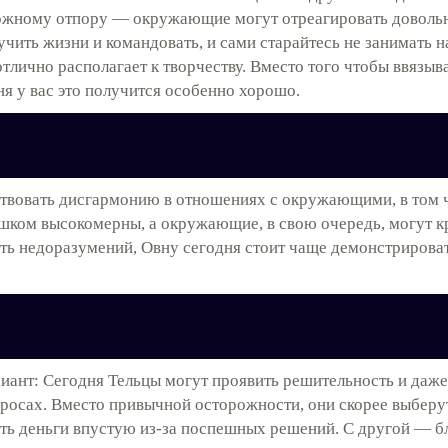
можному отпору — окружающие могут отреагировать довольно
учить жизни и командовать, и сами старайтесь не занимать 
отлично располагает к творчеству. Вместо того чтобы ввязыв
я у вас это получится особенно хорошо.
твовать дисгармонию в отношениях с окружающими, в том ч
лишком высокомерны, а окружающие, в свою очередь, могут к
ть недоразумений, Овну сегодня стоит чаще демонстрироват
иант: Сегодня Тельцы могут проявить решительность и даже
росах. Вместо привычной осторожности, они скорее выберут
ить деньги впустую из-за поспешных решений. С другой — б