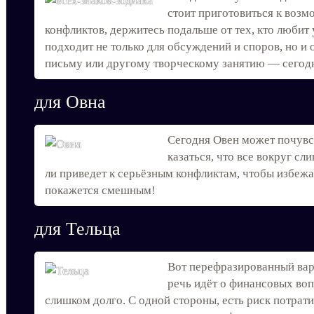
стоит приготовиться к воз
конфликтов, держитесь подальше от тех, кто любит 
подходит не только для обсуждений и споров, но и 
письму или другому творческому занятию — сегодн
для Овна
Сегодня Овен может почувс
казаться, что все вокруг с
ли приведет к серьёзным конфликтам, чтобы избежа
покажется смешным!
для Тельца
Вот перефразированный вар
речь идёт о финансовых воп
слишком долго. С одной стороны, есть риск потрат