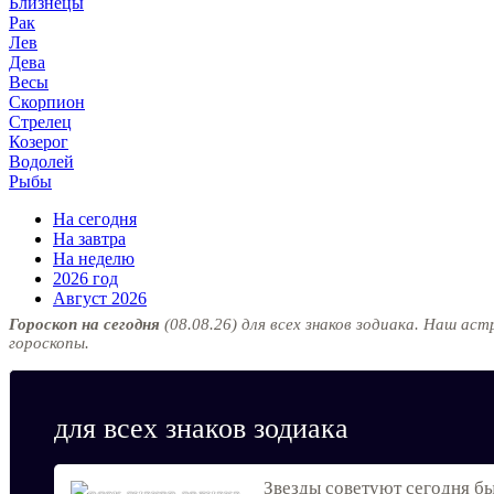
Близнецы
Рак
Лев
Дева
Весы
Скорпион
Стрелец
Козерог
Водолей
Рыбы
На сегодня
На завтра
На неделю
2026 год
Август 2026
Гороскоп на сегодня
(08.08.26) для всех знаков зодиака. Наш а
гороскопы.
для всех знаков зодиака
Звезды советуют сегодня бы