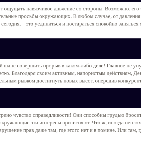
т ощущать навязчивое давление со стороны. Возможно, его 
тельные просьбы окружающих. В любом случае, от давления Л
сегодня, – это уединиться и постараться спокойно заняться 
й шанс совершить прорыв в каком-либо деле! Главное не упу
етко. Благодаря своим активным, напористым действиям, Дев
ительным рывком достигнуть новых высот, опередив конкурент
трено чувство справедливости! Они способны грудью бросит
о окружающие эти интересы притесняют. Что ж, иногда неплох
рушение прав даже там, где этого нет и в помине. Или там,