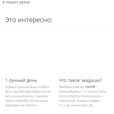
в наших руках.
Это интересно:
1 лунный день
Что такое экадаши?
Первый лунный день сегодня -
Экадаши (санскр. एकादशी -
день закладки фундамента на
одиннадцать) - 11 лунный день
весь лунный месяц. Символы:
после каждого полнолуния и
свеча, лампада, светильник,
новолуния, иными словами
жертвенник Гекаты...
11 и 26 лунные дни. Дн...