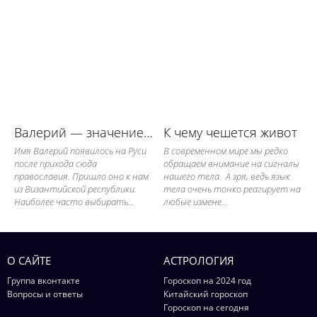
Валерий — значение имени, его судьба и характер
К чему чешется живот
Имя Валерий появилось на Руси
В современном мире мы редко
после прихода сюда
обращаем внимание на сигналы
православия. Пришло оно к нам
нашего тела. А зря, ведь язык
из Византийской республики.
тела очень тонко реагирует на
Наиболее часто выбирать...
любые измене...
О САЙТЕ
АСТРОЛОГИЯ
Группа вконтакте
Гороскоп на 2024 год
Вопросы и ответы
Китайский гороскоп
Гороскоп на сегодня