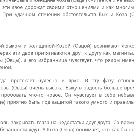
жчины-Быка и женщины-Козы (Овцы) считается и не выс
ько эти двое дорожат своими отношениями и как многи
. При удачном стечении обстоятельств Бык и Коза (О
й-Быком и женщиной-Козой (Овцой) возникают легко
ерах эти двое притягиваются друг к другу как магниты
 (Овцы), а его избранница чувствует, что рядом име
еной.
егда протекает чудесно и ярко. В эту фазу отнош
озы (Овцы) очень высока. Быку в радость больше вре
 пробовать что-то новое. Он чувствует в себе небыв
е) приятно быть под защитой такого умного и правил
.
товы закрывать глаза на недостатки друг друга. Со вре
обязанности ждут. А Коза (Овца) понимает, что как бы о