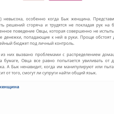
) невысока, особенно когда Бык женщина. Представи
ть решений сгоряча и трудятся не покладая рук на б
ленное поведение Овцы, которая совершенно не испыт
все денежки, попадающие к ней в руки. Проще обстоят 
мейный бюджет под личный контроль.
о из них вызвано проблемами с распределением дома
а бумаге, Овца все равно попытается увиливать от д
ка. А Бык ненавидит, когда им манипулируют или пыт
т от того, смогут ли супруги найти общий язык.
 женщина