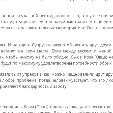
тановится ужасной неожиданностью то, что у нее появ
что муж упрекает ее в неразумных тратах. А еще ее 
 ее на всех развлекательных мероприятиях. Она не пони
ам. И не один. Супругам важно объяснить друг другу
е встанет на свои места. Если между мужем и женой 
ак, чтобы никому не было обидно. Бык и Коза (Овца) н
 будут по максимуму удовлетворены потребности обоих.
азались от упреков и как можно чаще хвалили друг дру
 любой проблеме. Когда человек чувствует, что его лю
 проявляет благодарность и заботу.
и женщины-Козы (Овцы) очень высока, даже несмотря 
 уж подходят друг дружке. Здесь оба зациклены на себе