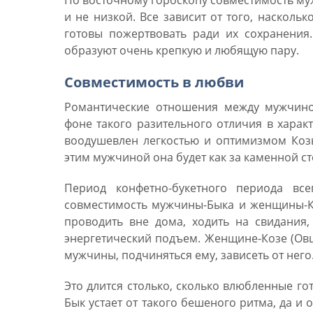
По восточному гороскопу совместимость му
и не низкой. Все зависит от того, наскол
готовы пожертвовать ради их сохранения
образуют очень крепкую и любящую пару.
Совместимость в любви
Романтические отношения между мужчино
фоне такого разительного отличия в характ
воодушевлен легкостью и оптимизмом Козы
этим мужчиной она будет как за каменной ст
Период конфетно-букетного периода вс
совместимость мужчины-Быка и женщины-К
проводить вне дома, ходить на свидания,
энергетический подъем. Женщине-Козе (Овц
мужчины, подчиняться ему, зависеть от него
Это длится столько, сколько влюбленные го
Бык устает от такого бешеного ритма, да и 