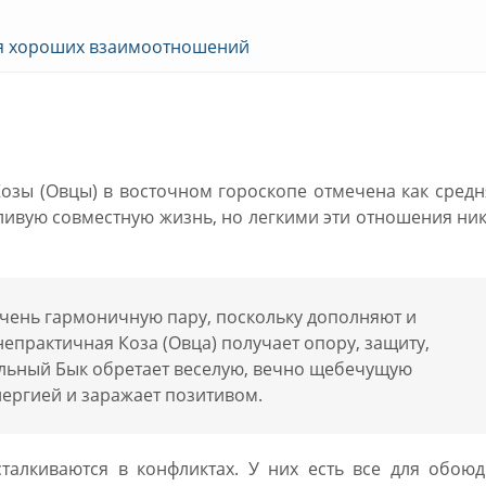
ия хороших взаимоотношений
жчина и Коза женщина
зы (Овцы) в восточном гороскопе отмечена как средн
тливую совместную жизнь, но легкими эти отношения ни
очень гармоничную пару, поскольку дополняют и
епрактичная Коза (Овца) получает опору, защиту,
льный Бык обретает веселую, вечно щебечущую
энергией и заражает позитивом.
талкиваются в конфликтах. У них есть все для обоюд