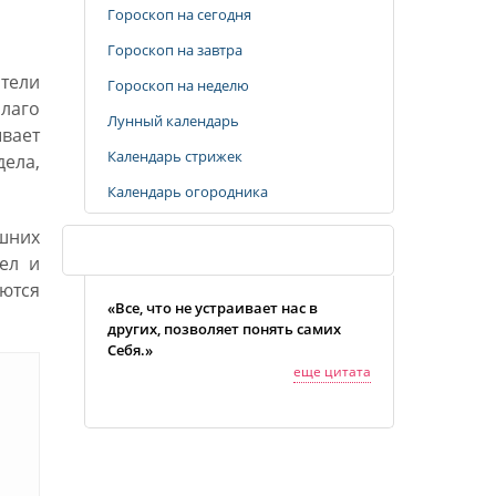
Гороскоп на сегодня
Гороскоп на завтра
тели
Гороскоп на неделю
лаго
Лунный календарь
ывает
Календарь стрижек
дела,
Календарь огородника
шних
Случайная цитата
ел и
аются
«Все, что не устраивает нас в
других, позволяет понять самих
Себя.»
еще цитата