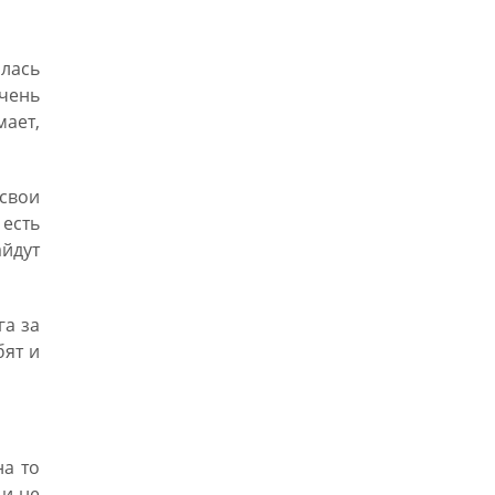
илась
очень
мает,
 свои
есть
айдут
га за
бят и
на то
 и не