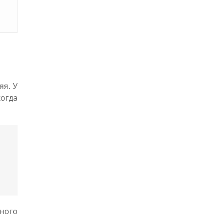
яя. У
когда
ного