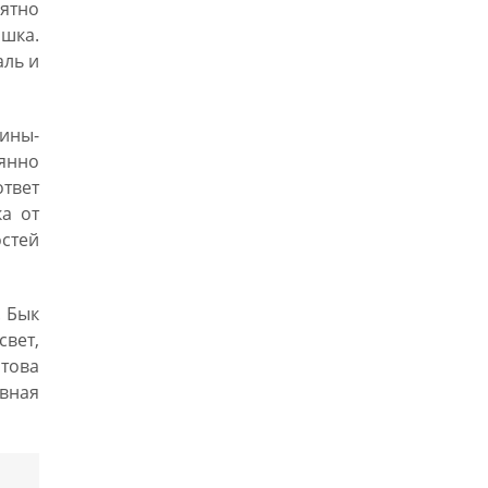
иятно
шка.
аль и
щины-
янно
ответ
ка от
стей
. Бык
свет,
това
авная