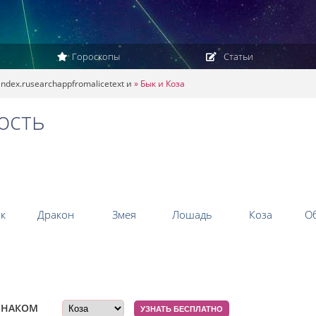
Гороскопы
Статьи
andex.rusearchappfromalicetext и
»
Бык и Коза
ость
к
Дракон
Змея
Лошадь
Коза
О
вместимы ли...
ЗНАКОМ
УЗНАТЬ БЕСПЛАТНО