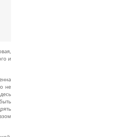
овая,
ого и
ленна
го не
здесь
 быть
рять
азом