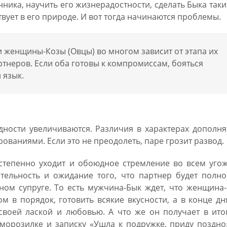
нника, научить его жизнерадостности, сделать Быка так
твует в его природе. И вот тогда начинаются проблемы.
 женщины-Козы (Овцы) во многом зависит от этапа их
тнеров. Если оба готовы к компромиссам, бояться
 язык.
дности увеличиваются. Различия в характерах дополн
ваниями. Если это не преодолеть, паре грозит развод.
степенно уходит и обоюдное стремление во всем угож
ательность и ожидание того, что партнер будет полн
ном супруге. То есть мужчина-Бык ждет, что женщина
ом в порядок, готовить всякие вкусности, а в конце дн
своей лаской и любовью. А что же он получает в ито
морозилке и записку «Ушла к подружке, приду поздно