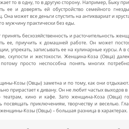
жает то в одну, то в другую сторону. Например, Быку пр
ть ее и доверять ей обустройство семейного гнезды
. Она может все деньги спустить на антиквариат и хруст
его мужчину практически без еды.
т принять бесхозяйственность и расточительность жен
ать ее, приучить к домашней работе. Он может посто
ции, упрекать, записывать ее на кулинарные курсы. А в 
ве, скупости и жестокости. Женщина-Коза (Овца) дале
 потому просто неспособна понять многих потребно
ины-Козы (Овцы) заметна и по тому, как они отдыхают
ьно прирастает к дивану. Он не любит частых выходов в 
 театрам, кино и кафе. Зато женщина-Коза (Овца) го
ь посвящать приключениям, творчеству и веселью. Гл
женщины-Козы (Овцы) – большая разница в характерах.