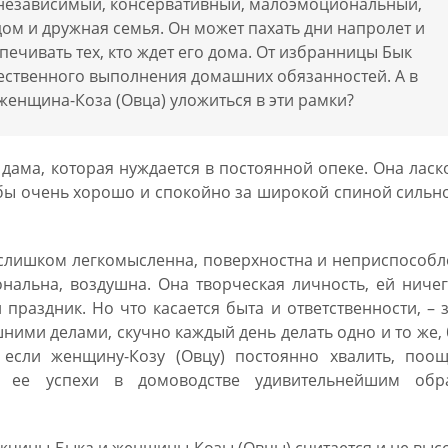
 независимый, консервативный, малоэмоциональный,
дом и дружная семья. Он может пахать дни напролет и
печивать тех, кто ждет его дома. От избранницы Бык
чественного выполнения домашних обязанностей. А в
женщина-Коза (Овца) уложиться в эти рамки?
дама, которая нуждается в постоянной опеке. Она ласк
 бы очень хорошо и спокойно за широкой спиной сильн
 слишком легкомысленна, поверхностна и неприспособ
нальна, воздушна. Она творческая личность, ей ниче
праздник. Но что касается быта и ответственности, – 
ними делами, скучно каждый день делать одно и то же,
 если женщину-Козу (Овцу) постоянно хвалить, поощ
, ее успехи в домоводстве удивительнейшим обр