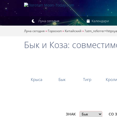
Луна сегодня
Календари
Луна сегодня
»
Гороскоп
»
Китайский
»
?utm_referrer=httpsy
Бык и Коза: совместим
Крыса
Бык
Тигр
Кроли
Со
ЗНАК
СО 