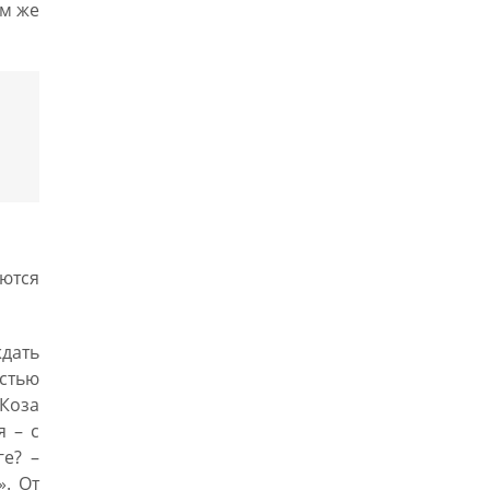
им же
яются
дать
остью
-Коза
я – с
ге? –
». От