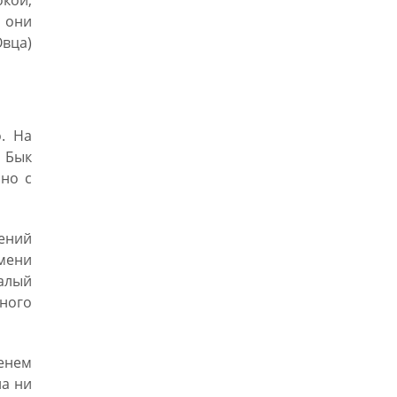
окой,
м они
вца)
. На
. Бык
нно с
ений
мени
алый
ьного
менем
на ни