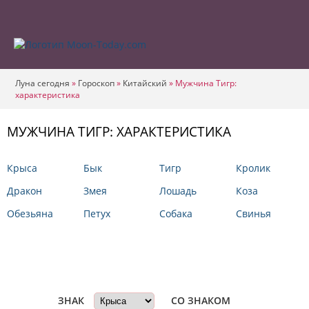
Луна сегодня
»
Гороскоп
»
Китайский
»
Мужчина Тигр:
характеристика
МУЖЧИНА ТИГР: ХАРАКТЕРИСТИКА
Крыса
Бык
Тигр
Кролик
Дракон
Змея
Лошадь
Коза
Обезьяна
Петух
Собака
Свинья
Совместимы ли...
ЗНАК
СО ЗНАКОМ