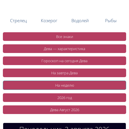
Стрелец
Козерог
Водолей
Рыбы
Все знаки
Дева — характеристика
Гороскоп на сегодня Дева
На завтра Дева
На неделю
2026 год
Дева Август 2026