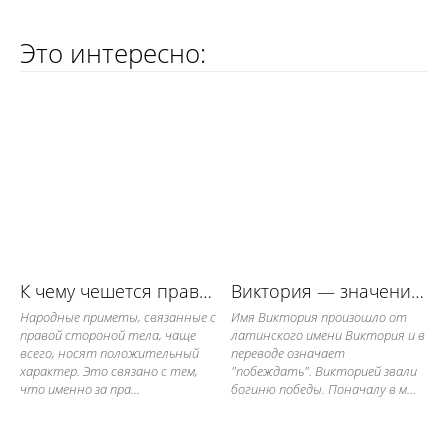
Это интересно:
К чему чешется правый локоть
Виктория — значение имени, его судьба и характер
Народные приметы, связанные с
Имя Виктория произошло от
правой стороной тела, чаще
латинского имени Виктория и в
всего, носят положительный
переводе означает
характер. Это связано с тем,
"побеждать". Викторией звали
что именно за пра...
богиню победы. Поначалу в м...