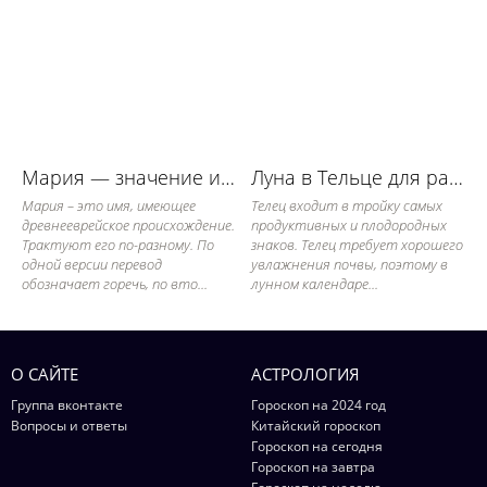
Мария — значение имени, его судьба и характер
Луна в Тельце для работы в огороде
Мария – это имя, имеющее
Телец входит в тройку самых
древнееврейское происхождение.
продуктивных и плодородных
Трактуют его по-разному. По
знаков. Телец требует хорошего
одной версии перевод
увлажнения почвы, поэтому в
обозначает горечь, по вто...
лунном календаре...
О САЙТЕ
АСТРОЛОГИЯ
Группа вконтакте
Гороскоп на 2024 год
Вопросы и ответы
Китайский гороскоп
Гороскоп на сегодня
Гороскоп на завтра